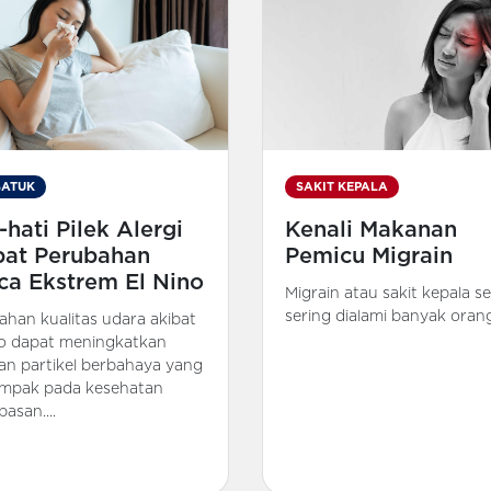
BATUK
SAKIT KEPALA
-hati Pilek Alergi
Kenali Makanan
bat Perubahan
Pemicu Migrain
ca Ekstrem El Nino
Migrain atau sakit kepala s
sering dialami banyak orang.
ahan kualitas udara akibat
no dapat meningkatkan
an partikel berbahaya yang
mpak pada kesehatan
asan....