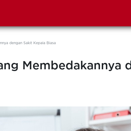
nnya dengan Sakit Kepala Biasa
 yang Membedakannya d