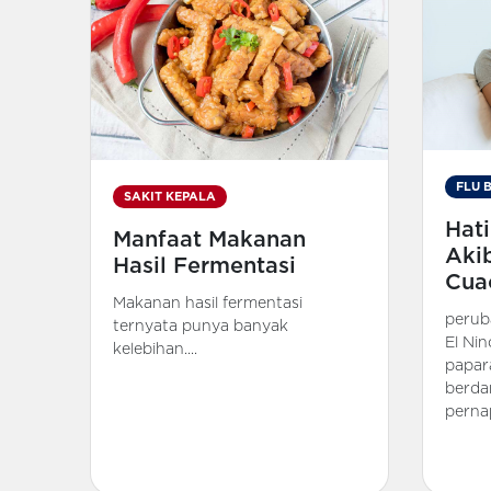
FLU 
SAKIT KEPALA
Hati
Manfaat Makanan
Aki
Hasil Fermentasi
Cua
Makanan hasil fermentasi
perub
ternyata punya banyak
El Ni
kelebihan....
papar
berda
pernap