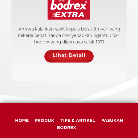
Ahlinya kalahkan sakit kepala berat & nyeri yang
bekerja cepat, tanpa menyebabkan ngantuk dari
bodrex yang dipercaya sejak 1971
Lihat Detail
HOME
PRODUK
TIPS & ARTIKEL
PASUKAN
BODREX