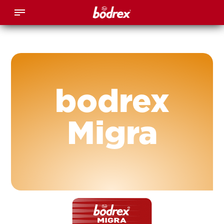
bodrex
Migra