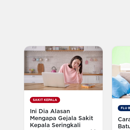
SAKIT KEPALA
FLU 
Ini Dia Alasan
Mengapa Gejala Sakit
Car
Kepala Seringkali
Bat