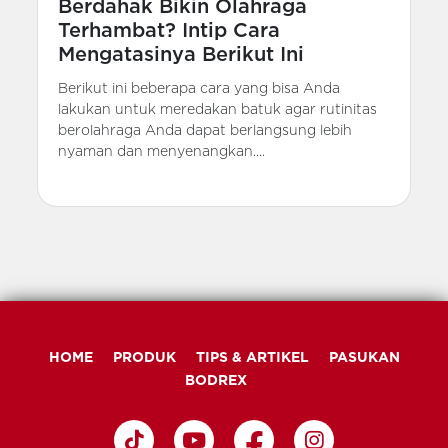
Berdahak Bikin Olahraga
Terhambat? Intip Cara
Mengatasinya Berikut Ini
Berikut ini beberapa cara yang bisa Anda
lakukan untuk meredakan batuk agar rutinitas
berolahraga Anda dapat berlangsung lebih
nyaman dan menyenangkan....
HOME
PRODUK
TIPS & ARTIKEL
PASUKAN
BODREX