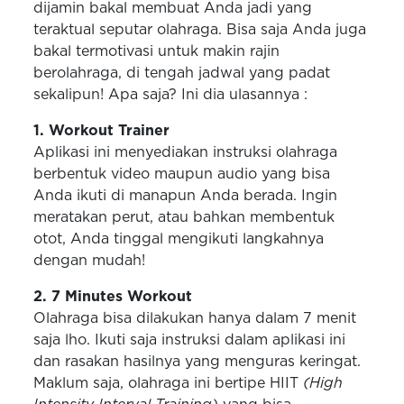
dijamin bakal membuat Anda jadi yang
teraktual seputar olahraga. Bisa saja Anda juga
bakal termotivasi untuk makin rajin
berolahraga, di tengah jadwal yang padat
sekalipun! Apa saja? Ini dia ulasannya :
1. Workout Trainer
Aplikasi ini menyediakan instruksi olahraga
berbentuk video maupun audio yang bisa
Anda ikuti di manapun Anda berada. Ingin
meratakan perut, atau bahkan membentuk
otot, Anda tinggal mengikuti langkahnya
dengan mudah!
2. 7 Minutes Workout
Olahraga bisa dilakukan hanya dalam 7 menit
saja lho. Ikuti saja instruksi dalam aplikasi ini
dan rasakan hasilnya yang menguras keringat.
Maklum saja, olahraga ini bertipe HIIT
(High