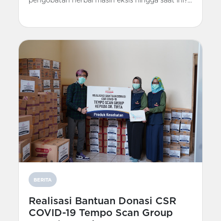
pengobatan herbal masih eksis hingga saat ini?...
BERITA
Realisasi Bantuan Donasi CSR
COVID-19 Tempo Scan Group