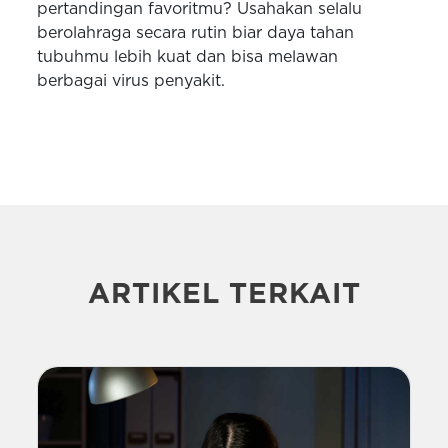
pertandingan favoritmu? Usahakan selalu
berolahraga secara rutin biar daya tahan
tubuhmu lebih kuat dan bisa melawan
berbagai virus penyakit.
ARTIKEL TERKAIT