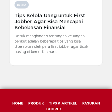
BERITA
Tips Kelola Uang untuk First
Jobber Agar Bisa Mencapai
Kebebasan Finansial
Untuk menghindari tantangan keuangan,
berikut adalah beberapa tips yang bisa
diterapkan oleh para first jobber agar tidak
pusing di kemudian hari:...
HOME
PRODUK
TIPS & ARTIKEL
PASUKAN
BODREX